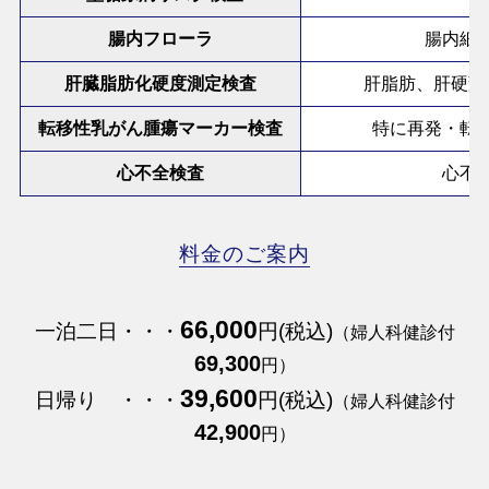
腸内フローラ
腸内細
肝臓脂肪化硬度測定検査
肝脂肪、肝硬変
転移性乳がん腫瘍マーカー検査
特に再発・転
心不全検査
心不
料金のご案内
66,000
一泊二日・・・
円(税込)
（婦人科健診付
69,300
円）
39,600
日帰り ・・・
円(税込)
（婦人科健診付
42,900
円）