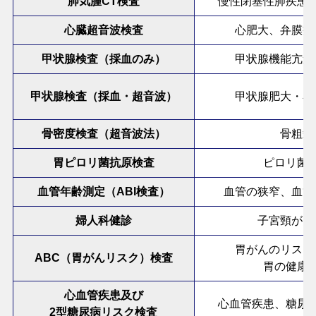
肺気腫CT検査
慢性閉塞性肺疾患
心臓超音波検査
心肥大、弁膜症
甲状腺検査（採血のみ）
甲状腺機能亢進
甲状腺検査（採血・超音波）
甲状腺肥大・石
骨密度検査（超音波法）
骨粗鬆
胃ピロリ菌抗原検査
ピロリ菌
血管年齢測定（ABI検査）
血管の狭窄、血管
婦人科健診
子宮頸がん
胃がんのリスク
ABC（胃がんリスク）検査
胃の健康
心血管疾患及び
心血管疾患、糖尿
2型糖尿病リスク検査