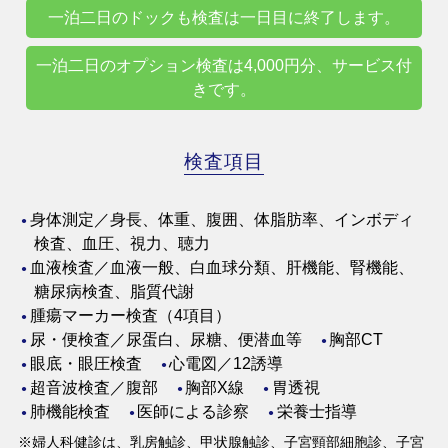
一泊二日のドックも検査は一日目に終了します。
一泊二日のオプション検査は4,000円分、サービス付
きです。
検査項目
身体測定／身長、体重、腹囲、体脂肪率、インボディ
検査、血圧、視力、聴力
血液検査／血液一般、白血球分類、肝機能、腎機能、
糖尿病検査、脂質代謝
腫瘍マーカー検査（4項目）
尿・便検査／尿蛋白、尿糖、便潜血等
胸部CT
眼底・眼圧検査
心電図／12誘導
超音波検査／腹部
胸部X線
胃透視
肺機能検査
医師による診察
栄養士指導
※婦人科健診は、乳房触診、甲状腺触診、子宮頸部細胞診、子宮