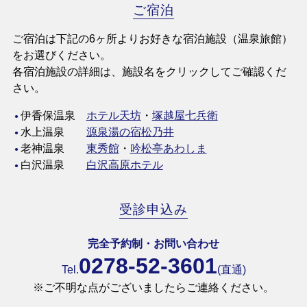
ご宿泊
ご宿泊は下記の6ヶ所よりお好きな宿泊施設（温泉旅館）
をお選びください。
各宿泊施設の詳細は、施設名をクリックしてご確認くだ
さい。
伊香保温泉
ホテル天坊
・
塚越屋七兵衛
水上温泉
源泉湯の宿松乃井
老神温泉
東秀館
・
吟松亭あわしま
白沢温泉
白沢高原ホテル
受診申込み
完全予約制・お問い合わせ
0278-52-3601
Tel.
(直通)
※ご不明な点がございましたらご連絡ください。