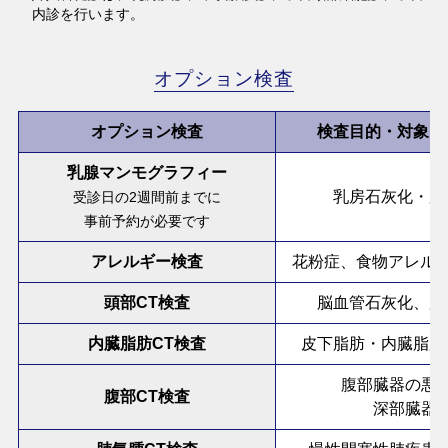
内診を行います。
オプション検査
オプション検査
検査目的・対象と
乳腺マンモグラフィー
乳房石灰化・腫
受診日の2週間前までに
事前予約が必要です
アレルギー検査
花粉症、食物アレルギ
頭部CT検査
脳血管石灰化、脳
内臓脂肪CT検査
皮下脂肪・内臓脂肪
腹部臓器の悪
腹部CT検査
深部臓器