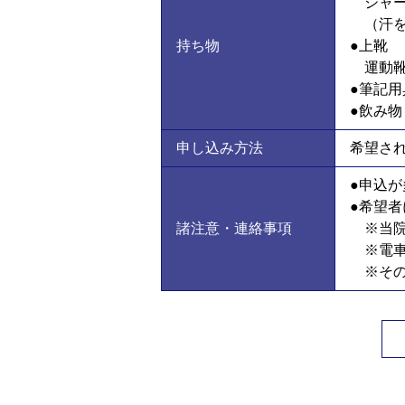
ジャ
（汗
持ち物
上靴
運動
筆記用
飲み物
申し込み方法
希望さ
申込が
希望者
諸注意・連絡事項
※当院
※電車
※そ